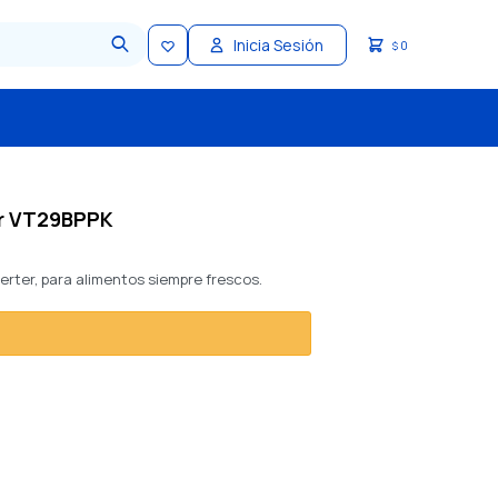
0
$
er VT29BPPK
erter, para alimentos siempre frescos.