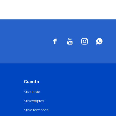




Cuenta
Mi cuenta
Mis compras
Mis direcciones