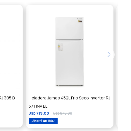
RJ 305 B
Heladera James 452L Frio Seco Inverter RJ
Helade
571 INV BL
VT32
719,00
879,00
7
USD
USD
USD
18