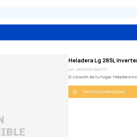
Heladera Lg 285L Invert
8806084366757
El corazón de tu hogar. Heladera Inv
Este artículo está agotado.