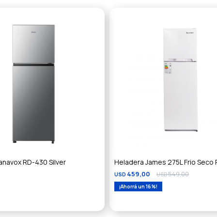
anavox RD-430 Silver
Heladera James 275L Frio Seco 
459,00
549,00
USD
USD
16