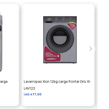
Carga
Lavarropas Xion 12kg carga frontal Gris XI-
Lavar
LAV122
Super
477,00
USD
KG (C
5
USD