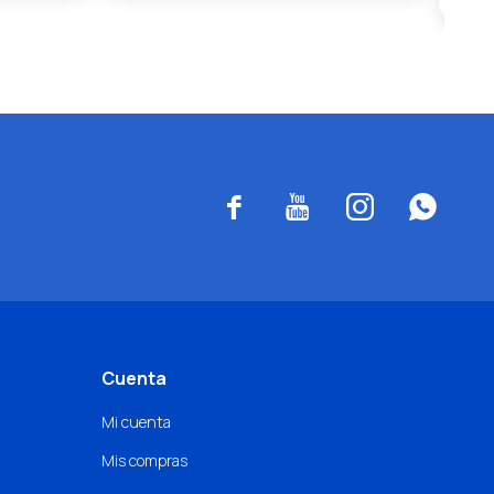




Cuenta
Mi cuenta
Mis compras