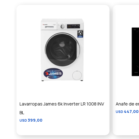
Lavarropas James 6k Inverter LR 1008 INV
Anafe de e
447,00
BL
USD
399,00
USD