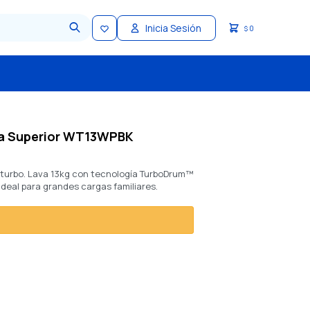
0
$
ga Superior WT13WPBK
 turbo. Lava 13kg con tecnología TurboDrum™
ideal para grandes cargas familiares.