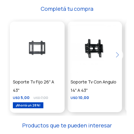
Completá tu compra
Soporte Tv Fijo 26" A
Soporte Tv Con Angulo
So
43"
14" A 43"
A 
5,00
7,00
10,00
USD
USD
USD
US
28
Productos que te pueden interesar