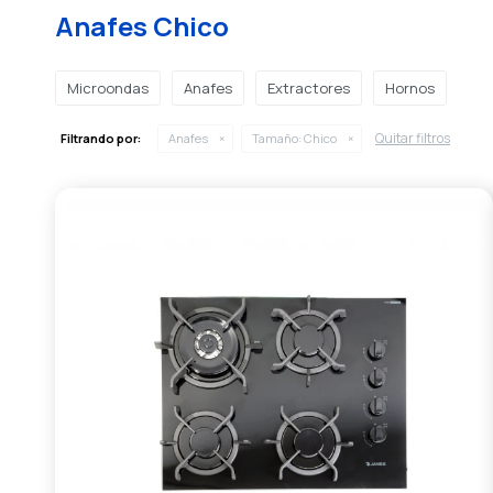
Anafes Chico
Microondas
Anafes
Extractores
Hornos
Quitar filtros
Filtrando por:
Anafes
Tamaño:
Chico