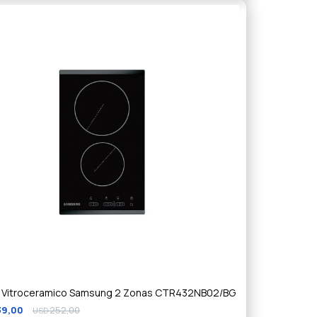
 Vitroceramico Samsung 2 Zonas CTR432NB02/BG
39,00
252,00
USD