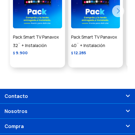
Pack Smart TV Panavox
Pack Smart TV Panavox
Pa
32¨ + Instalación
40¨ + Instalación
Ful
9.900
12.285
$
$
US
Contacto
Nosotros
Compra