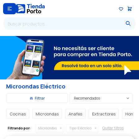

Microondas Eléctrico
Recomendados
Cocinas
Microondas
Anafes
Extractores
Horno
Quitar filtros
Filtrando por:
Microondas
Tipo:
Eléctrico