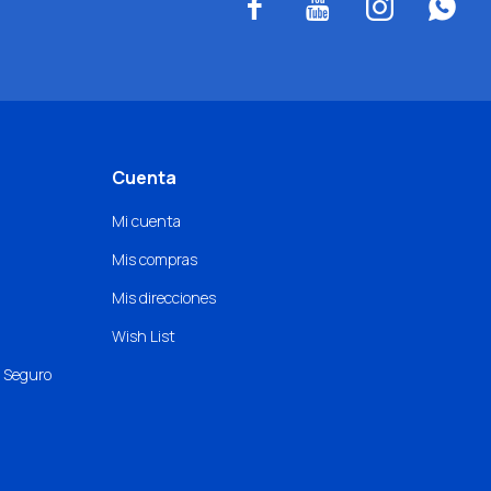




Cuenta
Mi cuenta
Mis compras
Mis direcciones
Wish List
o Seguro