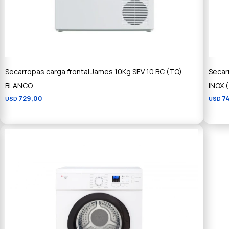
Secarropas carga frontal James 10Kg SEV 10 BC (TQ)
Secar
BLANCO
INOX 
729,00
7
USD
USD