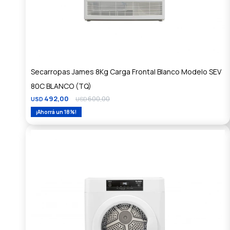
Secarropas James 8Kg Carga Frontal Blanco Modelo SEV
80C BLANCO (TQ)
492,00
600,00
USD
USD
18