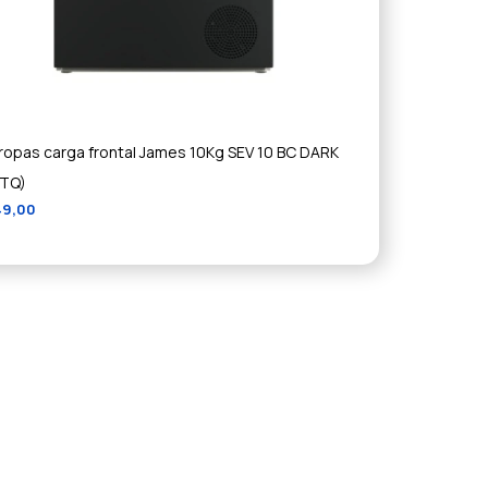
ropas carga frontal James 10Kg SEV 10 BC DARK
(TQ)
49,00