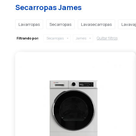
Secarropas James
Lavarropas
Secarropas
Lavasecarropas
Lavavaji
Quitar filtros
Filtrando por:
Secarropas
James