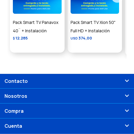
Pack Smart TV Panavox
Pack Smart TV Xion 50"
Pa
40¨ + Instalación
Full HD + Instalación
4K
12.285
374,00
$
USD
Ins
US
Contacto
Nosotros
Compra
Cuenta