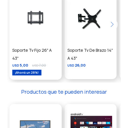
Soporte Tv Fijo 26" A
Soporte Tv De Brazo 14"
So
43"
A 43"
US
5,00
7,00
26,00
USD
USD
USD
28
Productos que te pueden interesar