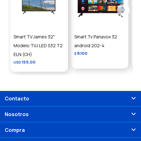
Smart TV James 32"
Smart Tv Panavox 32
Sm
Modelo TVJ LED S32 T2
android 202-4
XI
8.100
ELN (CH)
$
US
159,00
USD
Contacto
Nosotros
Compra