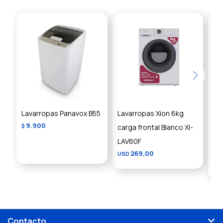
Lavarropas Panavox B55
Lavarropas Xion 6kg
La
9.900
$
carga frontal Blanco XI-
WM
LAV60F
Su
269,00
USD
US
Contacto