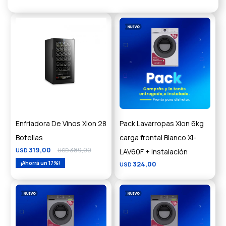
Enfriadora De Vinos Xion 28
Pack Lavarropas Xion 6kg
Botellas
carga frontal Blanco XI-
319,00
389,00
USD
USD
LAV60F + Instalación
17
324,00
USD