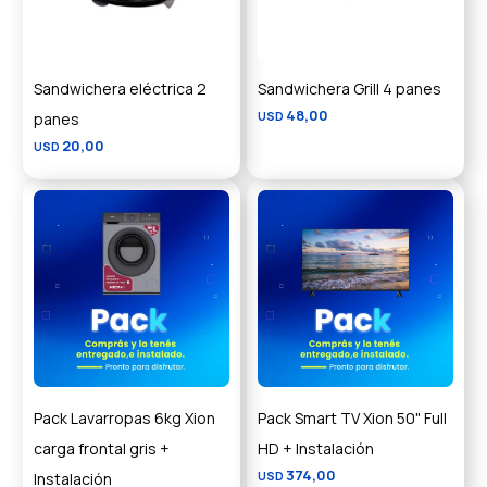
Sandwichera eléctrica 2
Sandwichera Grill 4 panes
48,00
panes
USD
20,00
USD
Pack Lavarropas 6kg Xion
Pack Smart TV Xion 50" Full
carga frontal gris +
HD + Instalación
374,00
Instalación
USD