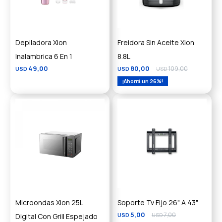
Depiladora Xion
Freidora Sin Aceite Xion
Inalambrica 6 En 1
8.8L
49,00
80,00
109,00
USD
USD
USD
26
Microondas Xion 25L
Soporte Tv Fijo 26" A 43"
5,00
7,00
Digital Con Grill Espejado
USD
USD