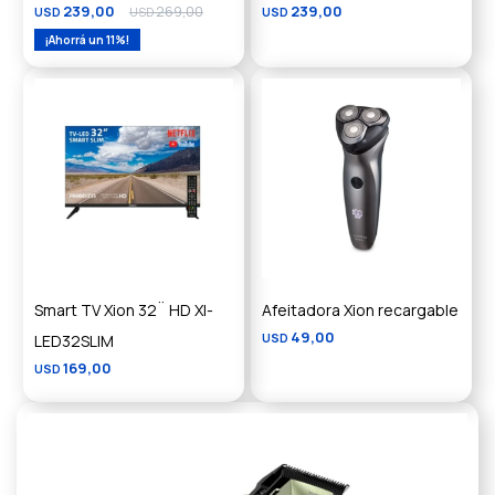
239,00
269,00
239,00
USD
USD
USD
11
Smart TV Xion 32¨ HD XI-
Afeitadora Xion recargable
49,00
LED32SLIM
USD
169,00
USD